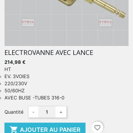
ELECTROVANNE AVEC LANCE
214,98 €
HT
EV. 3VOIES
220/230V
50/60HZ
AVEC BUSE -TUBES 316-0
Quantité
-
+
favorite_border

AJOUTER AU PANIER