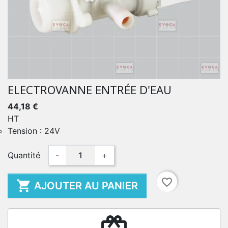
ELECTROVANNE ENTRÉE D'EAU
44,18 €
HT
Tension : 24V
Quantité
-
+
favorite_border

AJOUTER AU PANIER