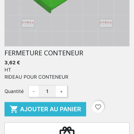
FERMETURE CONTENEUR
3,62 €
HT
RIDEAU POUR CONTENEUR
Quantité
-
+
favorite_border

AJOUTER AU PANIER