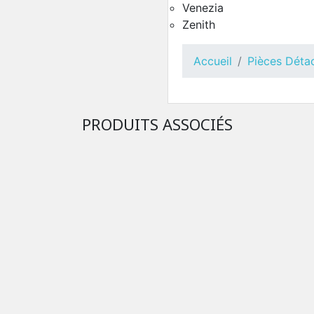
Pièces Détachées Distrib
Venezia
Automatique
Zenith
Accueil
Pièces Déta
PRODUITS ASSOCIÉS
Toutes Pièces Détachées
Zenith
Pièces Détachées Distrib
Automatique