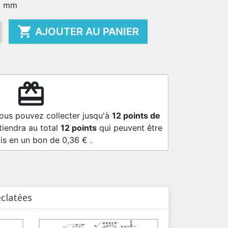
65 mm

AJOUTER AU PANIER
redeem
vous pouvez collecter jusqu'à
12
points de
tiendra au total
12
points
qui peuvent être
is en un bon de
0,36 €
.
éclatées