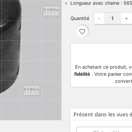
Longueur avec chaine : 5
Quantité
-
+
favorite_border
En achetant ce produit, 
fidélité
. Votre panier con
convert
Présent dans les vues 