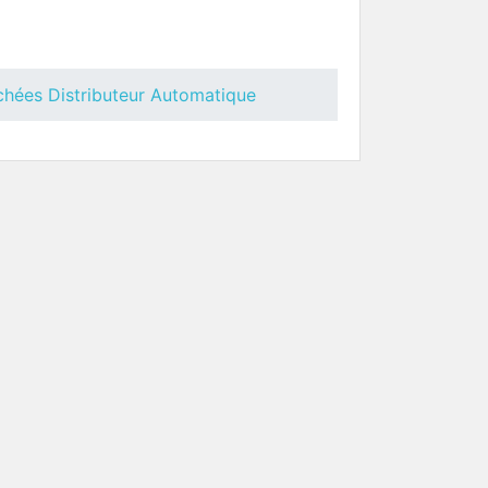
uteur
Pièces Détachées Distributeur
Automatique
chées Distributeur Automatique
 Necta
Toutes Pièces Détachées Necta
Astro
uteur
Pièces Détachées Distributeur
Automatique