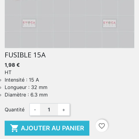
FUSIBLE 15A
1,98 €
HT
Intensité : 15 A
Longueur : 32 mm
Diamètre : 6.3 mm
Quantité
-
+
favorite_border

AJOUTER AU PANIER