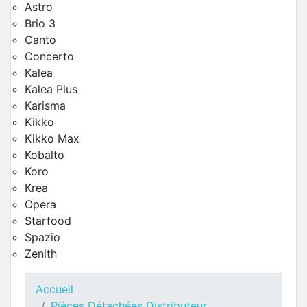
Astro
Brio 3
Canto
Concerto
Kalea
Kalea Plus
Karisma
Kikko
Kikko Max
Kobalto
Circuit Electrique Brio3 BLUE
Koro
Pièces Détachées Distributeur Automatique
Krea
Opera
Starfood
Spazio
Zenith
Accueil
Pièces Détachées Distributeur