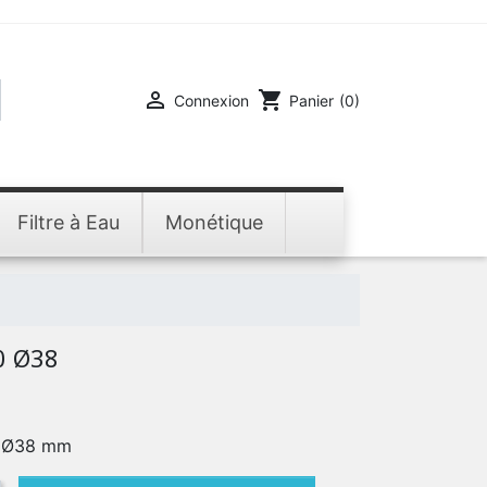

shopping_cart
Connexion
Panier
(0)
Filtre à Eau
Monétique
0 Ø38
 Ø38 mm