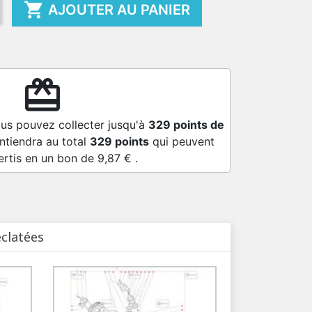

AJOUTER AU PANIER
redeem
ous pouvez collecter jusqu'à
329
points de
ntiendra au total
329
points
qui peuvent
ertis en un bon de
9,87 €
.
éclatées