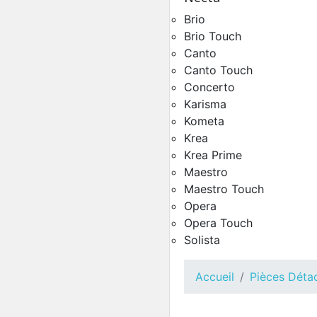
Brio
Brio Touch
Groupe Café Ø38 Gaggia
Canto
Kalea
Pièces Détachées Distrib
Canto Touch
Automatique
Concerto
Karisma
Kometa
Krea
Krea Prime
Maestro
Maestro Touch
Opera
Opera Touch
Solista
Groupe Café Ø38 Opera
Accueil
Pièces Déta
Pièces Détachées Distrib
Automatique