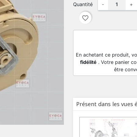
Quantité
-
+
favorite_border
En achetant ce produit, v
fidélité
. Votre panier co
être conv
Présent dans les vues 