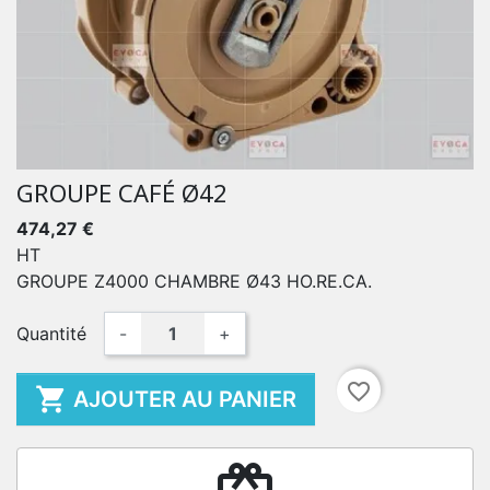
GROUPE CAFÉ Ø42
474,27 €
HT
GROUPE Z4000 CHAMBRE Ø43 HO.RE.CA.
Quantité
-
+
favorite_border

AJOUTER AU PANIER