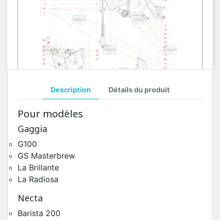
Description
Détails du produit
Groupe Café Z4000 Ø43 GS Masterbrew
Pour modèles
Pièces Détachées Distributeur Automatique
Gaggia
G100
GS Masterbrew
La Brillante
La Radiosa
Necta
Barista 200