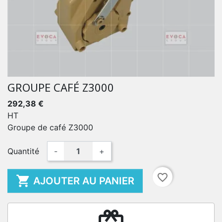
GROUPE CAFÉ Z3000
292,38 €
HT
Groupe de café Z3000
Quantité
-
+
favorite_border

AJOUTER AU PANIER