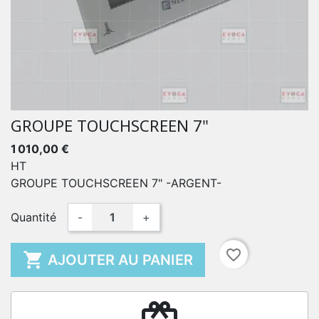
GROUPE TOUCHSCREEN 7"
1 010,00 €
HT
GROUPE TOUCHSCREEN 7" -ARGENT-
Quantité
-
+
favorite_border

AJOUTER AU PANIER