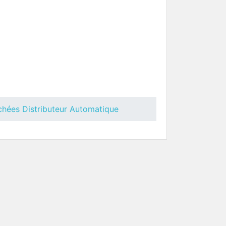
nith
Groupe Café Necta Oblo
Pièces Détachées Distributeur
uteur
Automatique
chées Distributeur Automatique
 Necta
Toutes Pièces Détachées Necta
Colibri
uteur
Pièces Détachées Distributeur
Automatique