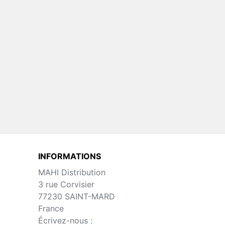
 Necta
Toutes Pièces Détachées Necta
Maestro
uteur
Pièces Détachées Distributeur
Automatique
INFORMATIONS
MAHI Distribution
3 rue Corvisier
77230 SAINT-MARD
France
Écrivez-nous :