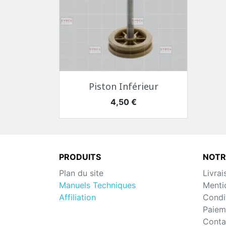
Aperçu rapide

Piston Inférieur
Prix
4,50 €
PRODUITS
NOTR
Plan du site
Livrai
Manuels Techniques
Menti
Affiliation
Condit
Paiem
Conta