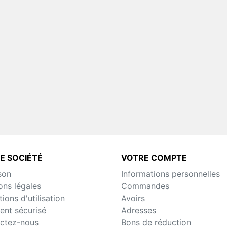
Toutes Pièces Détachées
Kikko Ry
Pièces Détachées Distrib
Automatique
E SOCIÉTÉ
VOTRE COMPTE
son
Informations personnelles
ons légales
Commandes
ions d'utilisation
Avoirs
ent sécurisé
Adresses
ctez-nous
Bons de réduction