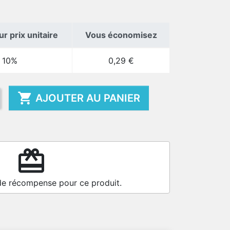
r prix unitaire
Vous économisez
10%
0,29 €

AJOUTER AU PANIER
redeem
de récompense pour ce produit.