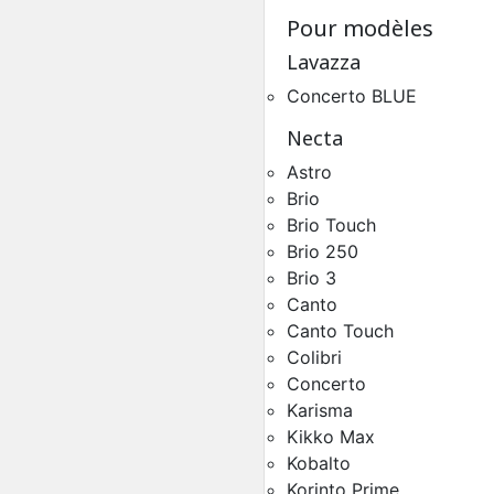
Pour modèles
Lavazza
Concerto BLUE
Necta
Astro
Brio
Groupe Café Necta Col
Brio Touch
Pièces Détachées Distrib
Automatique
Brio 250
Brio 3
Canto
Canto Touch
Colibri
Concerto
Karisma
Kikko Max
Kobalto
Korinto Prime