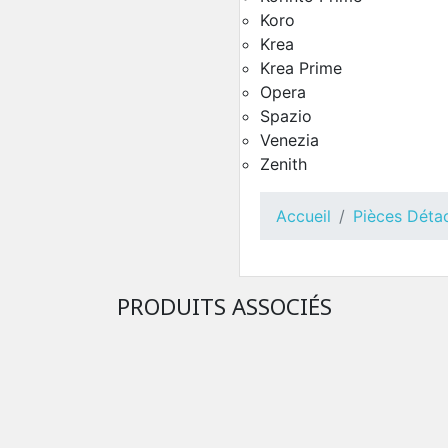
Koro
Krea
Groupe Café Grain Ze
BLUE
Krea Prime
Pièces Détachées Distrib
Opera
Automatique
Spazio
Venezia
Zenith
Accueil
Pièces Déta
PRODUITS ASSOCIÉS
Toutes Pièces Détachées
Solista
Pièces Détachées Distrib
Automatique