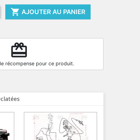

AJOUTER AU PANIER
redeem
de récompense pour ce produit.
éclatées