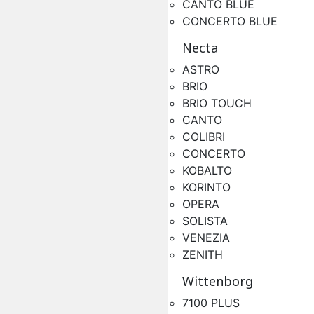
CANTO BLUE
CONCERTO BLUE
Circuit Hydraulique D
Chaudières Kalea
Necta
Pièces Détachées Distrib
Automatique
ASTRO
BRIO
BRIO TOUCH
CANTO
COLIBRI
CONCERTO
KOBALTO
KORINTO
OPERA
SOLISTA
VENEZIA
Circuit Hydraulique Ga
ZENITH
G150
Pièces Détachées Distrib
Wittenborg
Automatique
7100 PLUS