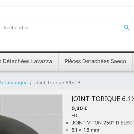

s Détachées Lavazza
Pièces Détachées Saeco
 Automatique
Joint Torique 6.1x1.8
JOINT TORIQUE 6.1
0,30 €
HT
JOINT VITON 250° D'ELE
6.1 x 1.8 mm