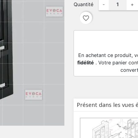
Quantité
-
+
favorite_border
En achetant ce produit, 
fidélité
. Votre panier con
conver
Présent dans les vues 