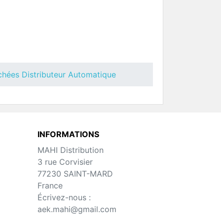
pera
Porte Côté Extérieur Concerto
BLUE
uteur
Pièces Détachées Distributeur
Automatique
chées Distributeur Automatique
INFORMATIONS
MAHI Distribution
3 rue Corvisier
77230 SAINT-MARD
France
pera
Porte Côté Extérieur Necta
Écrivez-nous :
Twist
uteur
Pièces Détachées Distributeur
aek.mahi@gmail.com
Automatique