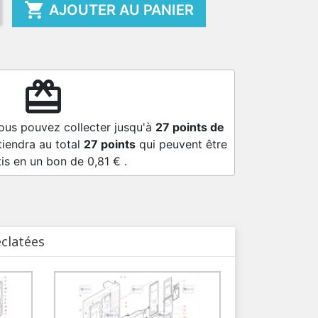

AJOUTER AU PANIER
redeem
vous pouvez collecter jusqu'à
27
points de
tiendra au total
27
points
qui peuvent être
tis en un bon de
0,81 €
.
éclatées