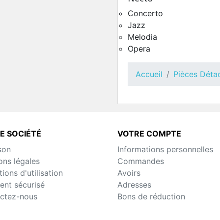
Concerto
Jazz
Porte Côté Extérieur O
Melodia
Pièces Détachées Distrib
Automatique
Opera
Accueil
Pièces Déta
E SOCIÉTÉ
VOTRE COMPTE
son
Informations personnelles
ons légales
Commandes
ions d'utilisation
Avoirs
ent sécurisé
Adresses
Porte Côté Extérieur O
ctez-nous
Bons de réduction
Touch
Pièces Détachées Distrib
Automatique