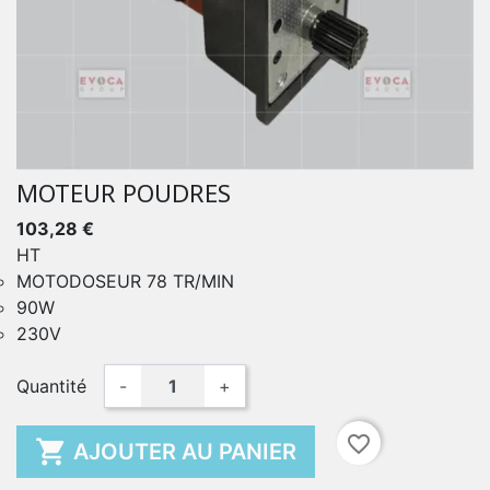
MOTEUR POUDRES
103,28 €
HT
MOTODOSEUR 78 TR/MIN
90W
230V
Quantité
-
+
favorite_border

AJOUTER AU PANIER