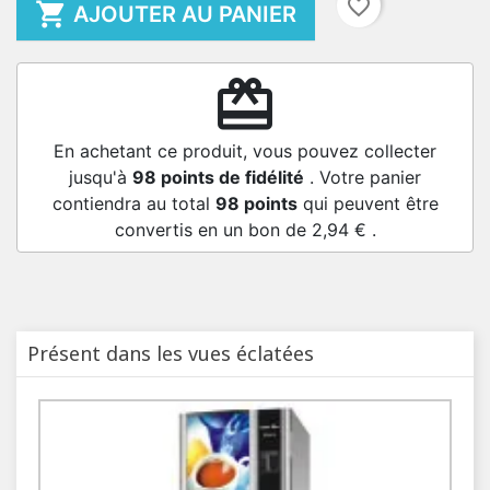
favorite_border

AJOUTER AU PANIER
redeem
En achetant ce produit, vous pouvez collecter
jusqu'à
98
points de fidélité
. Votre panier
contiendra au total
98
points
qui peuvent être
convertis en un bon de
2,94 €
.
Présent dans les vues éclatées