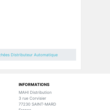
 Necta
Toutes Pièces Détachées
Opera Touch
uteur
Pièces Détachées Distributeur
Automatique
chées Distributeur Automatique
INFORMATIONS
MAHI Distribution
ées
Toutes Pièces Détachées Necta
3 rue Corvisier
Opera
uteur
Pièces Détachées Distributeur
77230 SAINT-MARD
Automatique