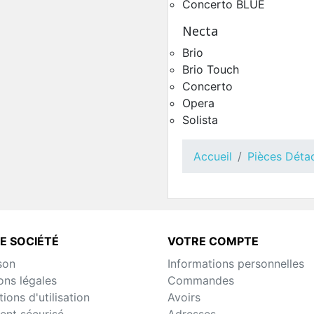
Concerto BLUE
Necta
Toutes Pièces Détachées
Brio
Concerto
Pièces Détachées Distrib
Brio Touch
Automatique
Concerto
Opera
Solista
Accueil
Pièces Déta
E SOCIÉTÉ
VOTRE COMPTE
son
Informations personnelles
Toutes Pièces Détach
ons légales
Commandes
Concerto Touch
Pièces Détachées Distrib
ions d'utilisation
Avoirs
Automatique