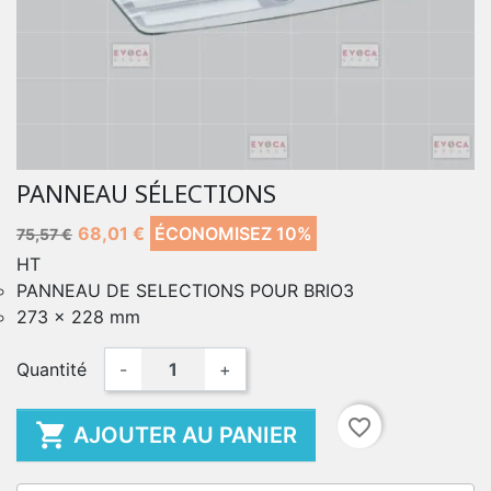
PANNEAU SÉLECTIONS
68,01 €
ÉCONOMISEZ 10%
75,57 €
HT
PANNEAU DE SELECTIONS POUR BRIO3
273 x 228 mm
Quantité
-
+
favorite_border

AJOUTER AU PANIER