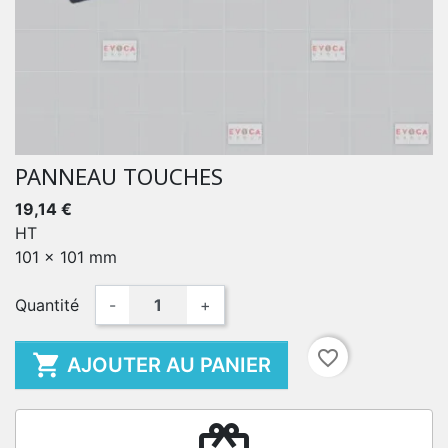
PANNEAU TOUCHES
19,14 €
HT
101 x 101 mm
Quantité
-
+
favorite_border

AJOUTER AU PANIER