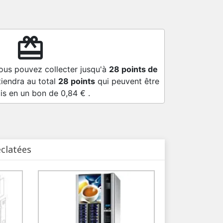
redeem
vous pouvez collecter jusqu'à
28
points de
tiendra au total
28
points
qui peuvent être
is en un bon de
0,84 €
.
éclatées