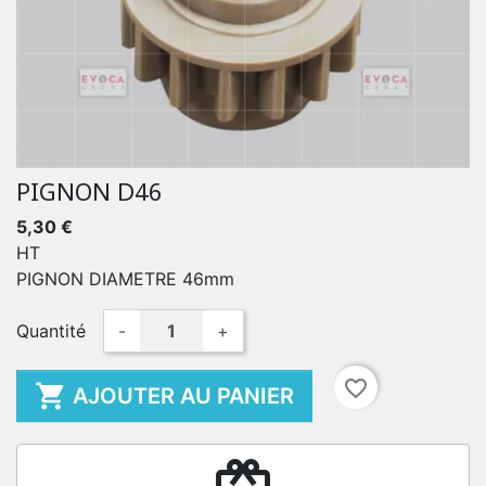
PIGNON D46
5,30 €
HT
PIGNON DIAMETRE 46mm
Quantité
-
+
favorite_border

AJOUTER AU PANIER