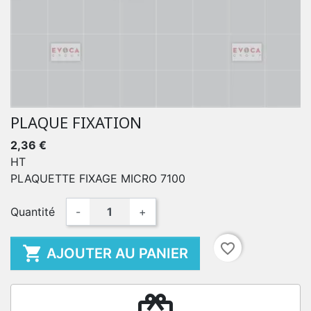
PLAQUE FIXATION
2,36 €
HT
PLAQUETTE FIXAGE MICRO 7100
Quantité
-
+
favorite_border

AJOUTER AU PANIER