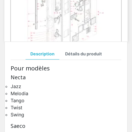
Description
Détails du produit
Porte Côté Extérieur Necta Tango
Pour modèles
Pièces Détachées Distributeur Automatique
Necta
Jazz
Melodia
Tango
Twist
Swing
Saeco