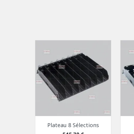
Aperçu rapide

Plateau 8 Sélections