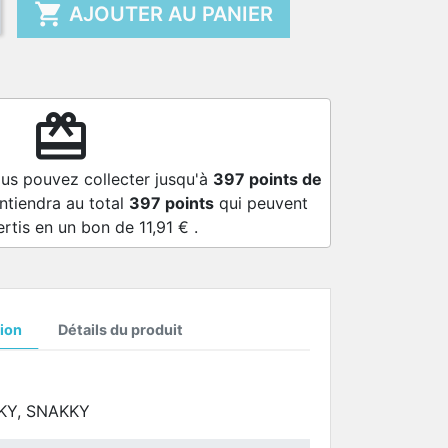

AJOUTER AU PANIER
redeem
ous pouvez collecter jusqu'à
397
points de
ntiendra au total
397
points
qui peuvent
ertis en un bon de
11,91 €
.
ion
Détails du produit
KY, SNAKKY