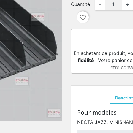
Quantité
-
+
favorite_border
En achetant ce produit, v
fidélité
. Votre panier co
être conv
Descript
Pour modèles
NECTA JAZZ, MINISNAK