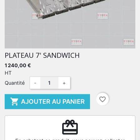
PLATEAU 7' SANDWICH
1 240,00 €
HT
Quantité
-
+
favorite_border

AJOUTER AU PANIER
redeem