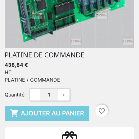
PLATINE DE COMMANDE
438,84 €
HT
PLATINE / COMMANDE
Quantité
-
+
favorite_border

AJOUTER AU PANIER