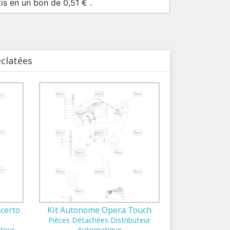
tis en un bon de
0,51 €
.
éclatées
certo
Kit Autonome Opera Touch
Pièces Détachées Distributeur
uteur
Automatique