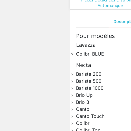
Automatique
Descript
Pour modèles
Lavazza
Colibri BLUE
Necta
Barista 200
Barista 500
Module Postérieur Necta
Barista 1000
Pièces Détachées Distrib
Automatique
Brio Up
Brio 3
Canto
Canto Touch
Colibri
Colibri Top