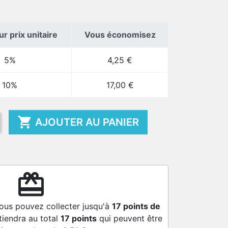
r prix unitaire
Vous économisez
5%
4,25 €
10%
17,00 €

AJOUTER AU PANIER
redeem
vous pouvez collecter jusqu'à
17
points de
tiendra au total
17
points
qui peuvent être