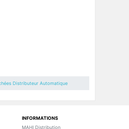
ées
Toutes Pièces Détachées Necta
Kikko Ry
uteur
Pièces Détachées Distributeur
Automatique
chées Distributeur Automatique
INFORMATIONS
MAHI Distribution