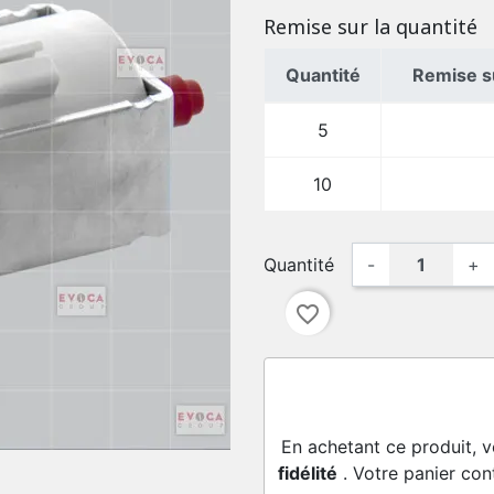
Remise sur la quantité
Quantité
Remise su
5
10
Quantité
-
+
favorite_border
En achetant ce produit, 
fidélité
. Votre panier con