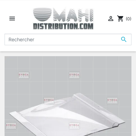


shopping_cart
(0)
