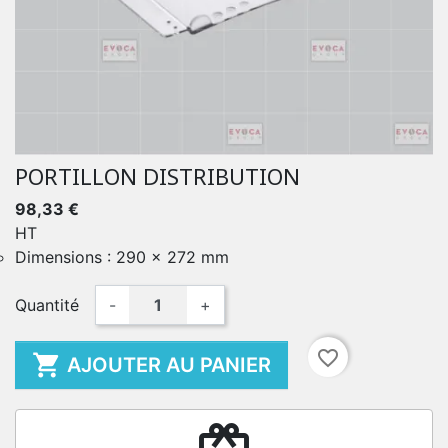
PORTILLON DISTRIBUTION
98,33 €
HT
Dimensions : 290 x 272 mm
Quantité
-
+
favorite_border

AJOUTER AU PANIER