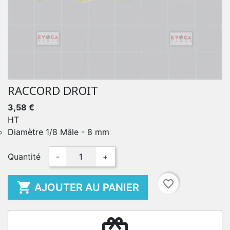
RACCORD DROIT
3,58 €
HT
Diamètre 1/8 Mâle - 8 mm
Quantité
-
+
favorite_border

AJOUTER AU PANIER