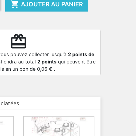

AJOUTER AU PANIER
redeem
vous pouvez collecter jusqu'à
2
points de
tiendra au total
2
points
qui peuvent être
is en un bon de
0,06 €
.
éclatées