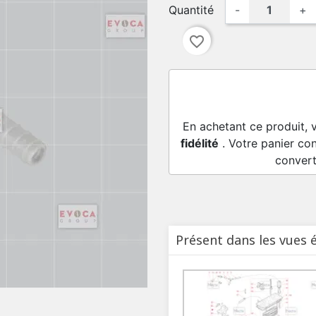
Quantité
-
+
favorite_border
En achetant ce produit, 
fidélité
. Votre panier con
convert
Présent dans les vues 