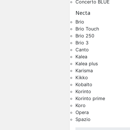
Concerto BLUE
Necta
Kit Auto-Alimentation 
Brio
Pièces Détachées Distrib
Automatique
Brio Touch
Brio 250
Brio 3
Canto
Kalea
Kalea plus
Karisma
Kikko
Kobalto
Korinto
Korinto prime
Koro
Toutes Pièces Détachées
Opera
Spazio
Spazio
Pièces Détachées Distrib
Automatique