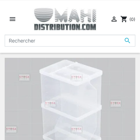


shopping_cart
(0)
