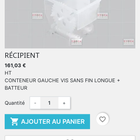
RÉCIPIENT
161,03 €
HT
CONTENEUR GAUCHE VIS SANS FIN LONGUE +
BATTEUR
Quantité
-
+
favorite_border

AJOUTER AU PANIER