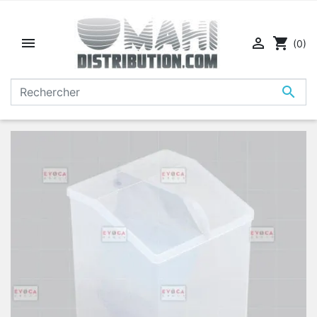


shopping_cart
(0)
