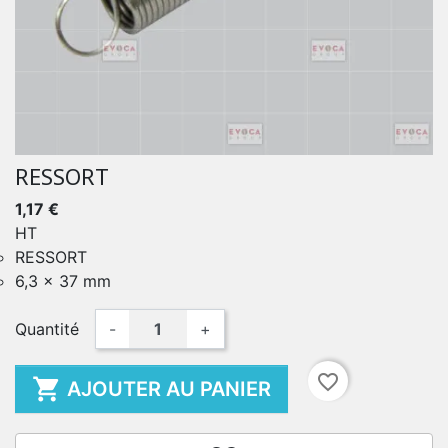
RESSORT
1,17 €
HT
RESSORT
6,3 x 37 mm
Quantité
-
+
favorite_border

AJOUTER AU PANIER