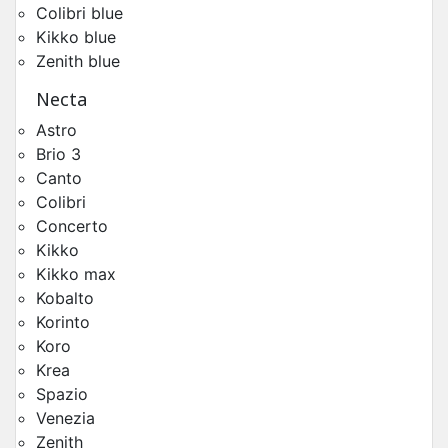
Colibri blue
Kikko blue
Zenith blue
Necta
Astro
Brio 3
Canto
Toutes Pièces Détachées Necta Brio3
Colibri
Pièces Détachées Distributeur Automatique
Concerto
Kikko
Kikko max
Kobalto
Korinto
Koro
Krea
Spazio
Venezia
Zenith