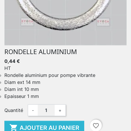
RONDELLE ALUMINIUM
0,44 €
HT
Rondelle aluminium pour pompe vibrante
Diam ext 14 mm
Diam int 10 mm
Epaisseur 1 mm
Quantité
-
+
favorite_border

AJOUTER AU PANIER