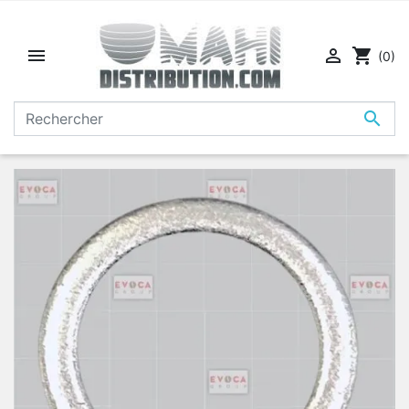


shopping_cart
(0)
