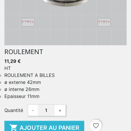
ROULEMENT
11,29 €
HT
ROULEMENT A BILLES
ø externe 42mm
ø interne 26mm
Epaisseur 11mm
Quantité
-
+
favorite_border

AJOUTER AU PANIER