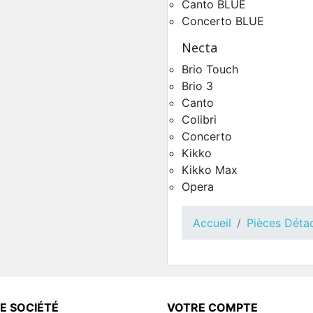
Canto BLUE
Concerto BLUE
Circuit Hydraulique Saec
Necta
600
Pièces Détachées Distrib
Brio Touch
Automatique
Brio 3
Canto
Colibri
Concerto
Kikko
Kikko Max
Opera
Accueil
Pièces Déta
Toutes Pièces Détachées
Opera
Pièces Détachées Distrib
E SOCIÉTÉ
VOTRE COMPTE
Automatique