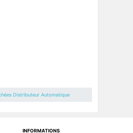
o Oasi
Toutes Pièces Détachées Necta
Colibri
uteur
Pièces Détachées Distributeur
Automatique
chées Distributeur Automatique
 Necta
Toutes Pièces Détachées Necta
Brio
uteur
Pièces Détachées Distributeur
INFORMATIONS
Automatique