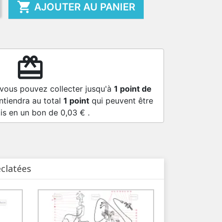

AJOUTER AU PANIER
redeem
 vous pouvez collecter jusqu'à
1
point de
ntiendra au total
1
point
qui peuvent être
is en un bon de
0,03 €
.
éclatées