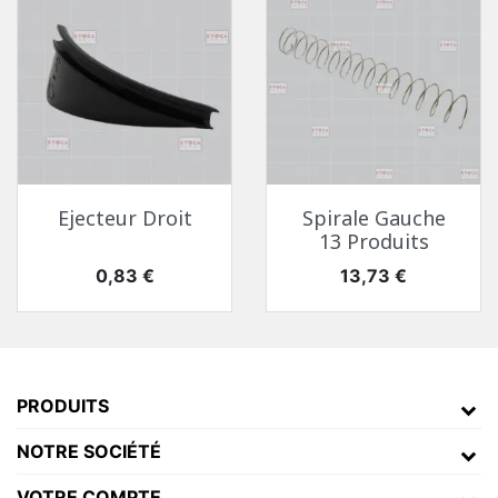
Ejecteur Droit
Spirale Gauche
13 Produits
Toutes Pièces Détachées Necta Tango
Pièces Détachées Distributeur Automatique
Prix
Prix
0,83 €
13,73 €
PRODUITS
NOTRE SOCIÉTÉ
VOTRE COMPTE