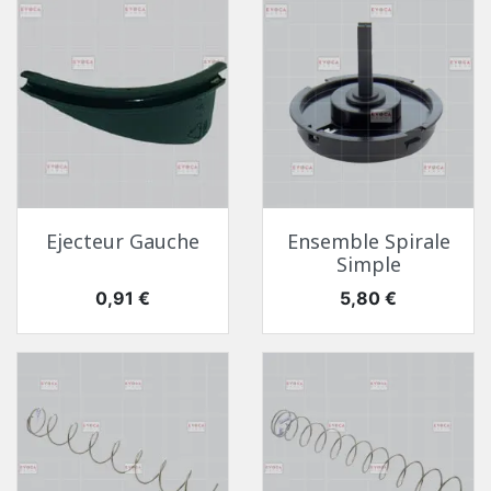
Ejecteur Gauche
Ensemble Spirale
Simple
Toutes Pièces Détachées Necta Tango
Pièces Détachées Distributeur Automatique
Prix
Prix
0,91 €
5,80 €