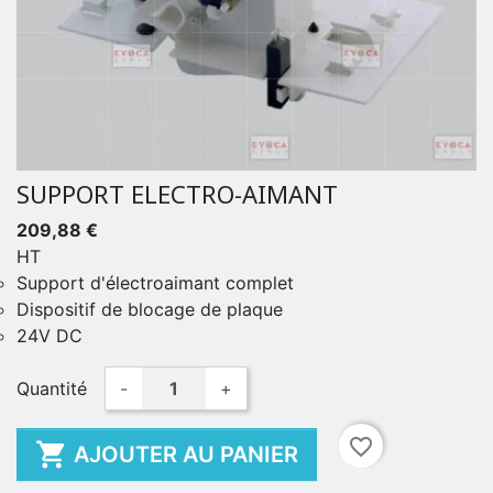
SUPPORT ELECTRO-AIMANT
209,88 €
HT
Support d'électroaimant complet
Dispositif de blocage de plaque
24V DC
Quantité
-
+
favorite_border

AJOUTER AU PANIER