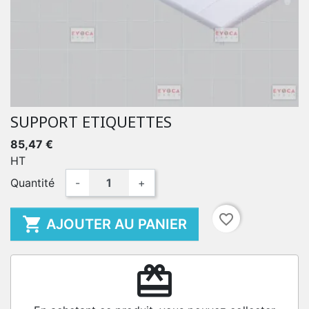
SUPPORT ETIQUETTES
85,47 €
HT
Quantité
-
+
favorite_border

AJOUTER AU PANIER
redeem