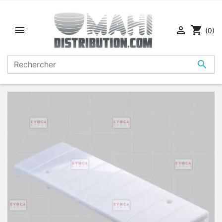


shopping_cart
(0)
