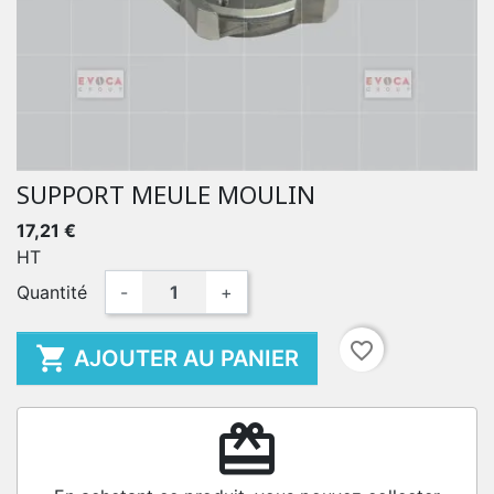
SUPPORT MEULE MOULIN
17,21 €
HT
Quantité
-
+
favorite_border

AJOUTER AU PANIER
redeem