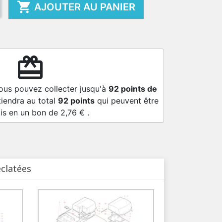

AJOUTER AU PANIER
redeem
vous pouvez collecter jusqu'à
92
points de
tiendra au total
92
points
qui peuvent être
is en un bon de
2,76 €
.
éclatées