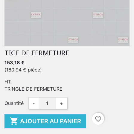
TIGE DE FERMETURE
153,18 €
(160,94 € pièce)
HT
TRINGLE DE FERMETURE
Quantité
-
+
favorite_border

AJOUTER AU PANIER