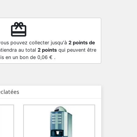
redeem
vous pouvez collecter jusqu'à
2
points de
tiendra au total
2
points
qui peuvent être
is en un bon de
0,06 €
.
éclatées