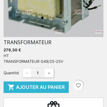
TRANSFORMATEUR
279,30 €
HT
TRANSFORMATEUR G49/25-25V
Quantité
-
+
favorite_border

AJOUTER AU PANIER