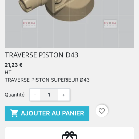
TRAVERSE PISTON D43
21,23 €
HT
TRAVERSE PISTON SUPERIEUR Ø43
Quantité
-
+
favorite_border

AJOUTER AU PANIER