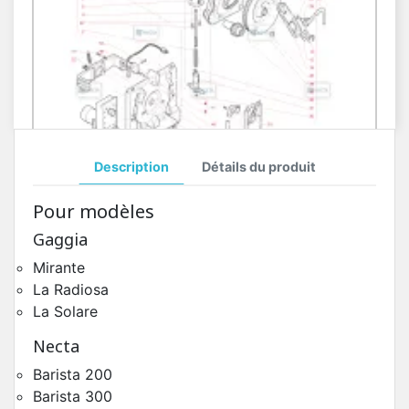
Description
Détails du produit
Groupe Café Ø43 HoReCa Necta Kalea
Pour modèles
Pièces Détachées Distributeur Automatique
Gaggia
Mirante
La Radiosa
La Solare
Necta
Barista 200
Barista 300