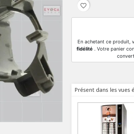
favorite_border
En achetant ce produit, 
fidélité
. Votre panier con
conver
Présent dans les vues 