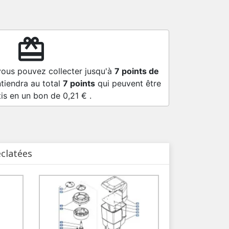
redeem
vous pouvez collecter jusqu'à
7
points de
tiendra au total
7
points
qui peuvent être
tis en un bon de
0,21 €
.
éclatées