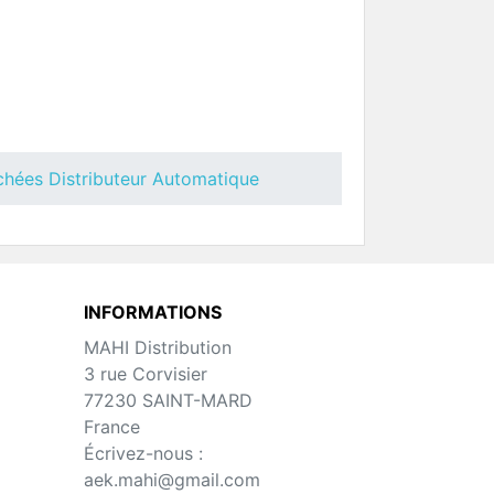
enith
Distributeur Capsules Brio3
BLUE
uteur
Pièces Détachées Distributeur
Automatique
chées Distributeur Automatique
INFORMATIONS
MAHI Distribution
3 rue Corvisier
rio Up
Distributeur Capsules Canto
BLUE
77230 SAINT-MARD
uteur
Pièces Détachées Distributeur
France
Automatique
Écrivez-nous :
aek.mahi@gmail.com