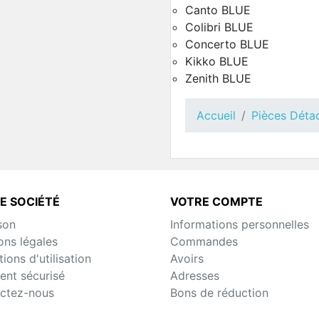
Canto BLUE
Distributeur Capsules Z
BLUE
Colibri BLUE
Pièces Détachées Distrib
Concerto BLUE
Automatique
Kikko BLUE
Zenith BLUE
Accueil
Pièces Déta
E SOCIÉTÉ
VOTRE COMPTE
son
Informations personnelles
ons légales
Commandes
Distributeur Capsules B
BLUE
ions d'utilisation
Avoirs
Pièces Détachées Distrib
ent sécurisé
Adresses
Automatique
ctez-nous
Bons de réduction