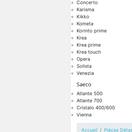
Circuit Hydraulique D
Concerto
Chaudières Kalea
Karisma
Pièces Détachées Distrib
Kikko
Automatique
Kometa
Korinto prime
Krea
Krea prime
Krea touch
Opera
Solista
Venezia
Saeco
Atlante 500
Toutes Pièces Détachées
Atlante 700
Koro
Cristalo 400/600
Pièces Détachées Distrib
Vienna
Automatique
Accueil
Pièces Déta