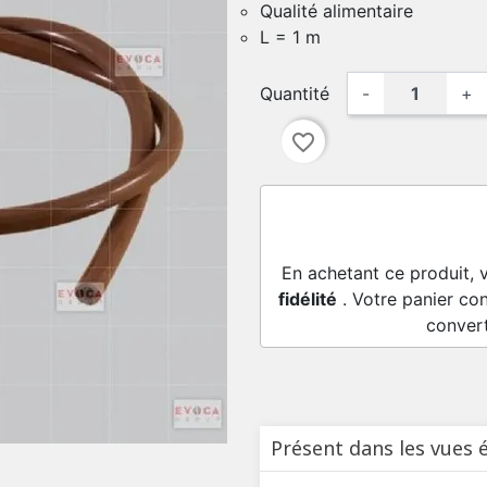
Qualité alimentaire
L = 1 m
Quantité
-
+
favorite_border
En achetant ce produit, 
fidélité
. Votre panier con
conver
Présent dans les vues 