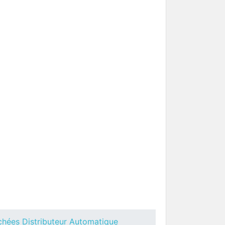
eux
Toutes Pièces Détachées Necta
Brio
uteur
Pièces Détachées Distributeur
Automatique
 Necta
Toutes Pièces Détachées
Opera Touch
uteur
Pièces Détachées Distributeur
Automatique
chées Distributeur Automatique