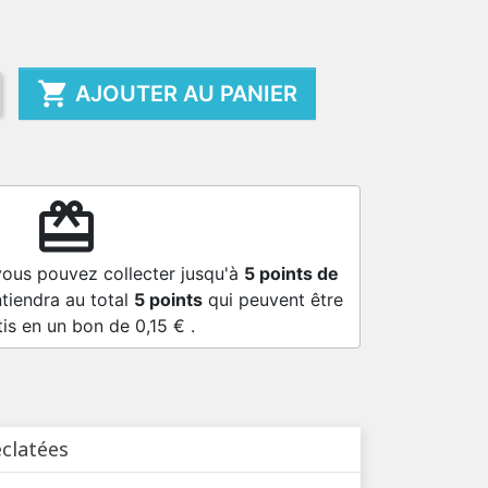

AJOUTER AU PANIER
redeem
vous pouvez collecter jusqu'à
5
points de
tiendra au total
5
points
qui peuvent être
tis en un bon de
0,15 €
.
éclatées