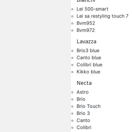
Lei 500-smart
Lei sa restyling touch 7
Bvm952
Bvm972
Circuit Hydraulique Régu
Lavazza
Pression Kalea
Pièces Détachées Distrib
Brio3 blue
Automatique
Canto blue
Colibri blue
Kikko blue
Necta
Astro
Brio
Brio Touch
Brio 3
Canto
Colibri