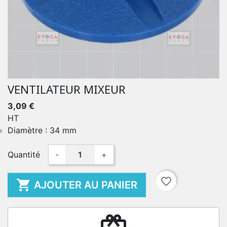
VENTILATEUR MIXEUR
3,09 €
HT
Diamètre : 34 mm
Quantité
-
+
favorite_border

AJOUTER AU PANIER