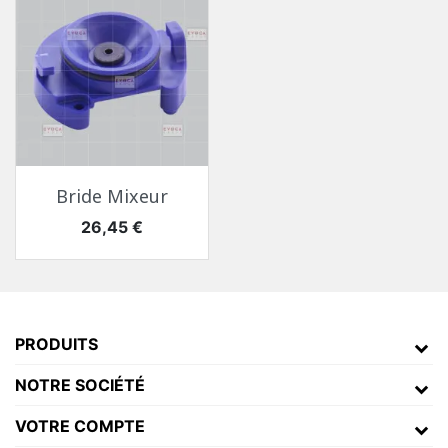
Toutes Pièces Détachées Necta Krea
Bride Mixeur
Pièces Détachées Distributeur Automatique
Prix
26,45 €
PRODUITS
NOTRE SOCIÉTÉ
VOTRE COMPTE