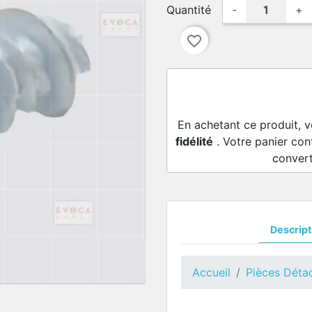
Quantité
-
+
favorite_border
En achetant ce produit, 
fidélité
. Votre panier con
conver
Descript
Accueil
Pièces Déta