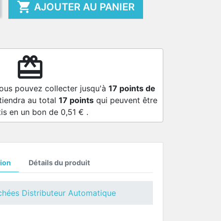

AJOUTER AU PANIER
redeem
vous pouvez collecter jusqu'à
17
points de
tiendra au total
17
points
qui peuvent être
tis en un bon de
0,51 €
.
ion
Détails du produit
chées Distributeur Automatique