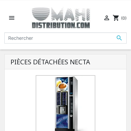


shopping_cart
(0)

PIÈCES DÉTACHÉES NECTA