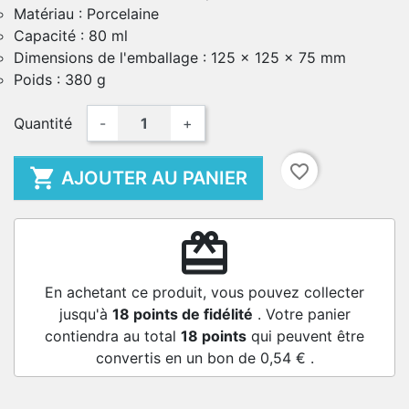
Matériau : Porcelaine
Capacité : 80 ml
Dimensions de l'emballage : 125 x 125 x 75 mm
Poids : 380 g
Quantité
-
+
favorite_border

AJOUTER AU PANIER
redeem
En achetant ce produit, vous pouvez collecter
jusqu'à
18
points de fidélité
. Votre panier
contiendra au total
18
points
qui peuvent être
convertis en un bon de
0,54 €
.