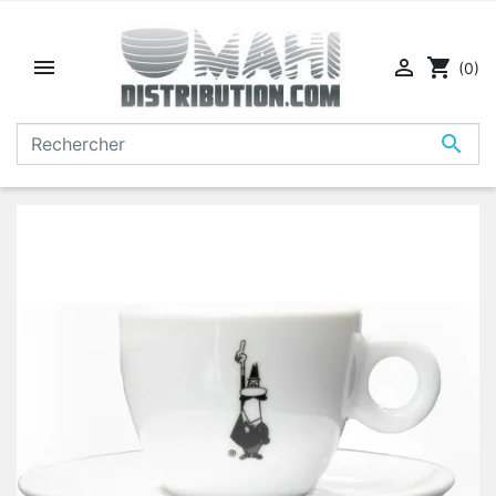


shopping_cart
(0)
